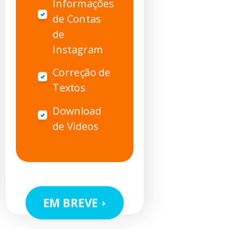
Informações
de Contas
de
Instagram
Correção de
Textos
Download
de Videos
EM BREVE