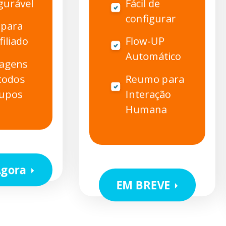
gurável
Fácil de
configurar
 para
filiado
Flow-UP
Automático
agens
todos
Reumo para
rupos
Interação
Humana
Agora
EM BREVE