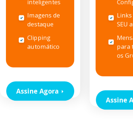
inteligentes
Confi
Imagens de
Links
destaque
SEU a
Clipping
Mens
automático
para 
os G
Assine Agora
Assine 