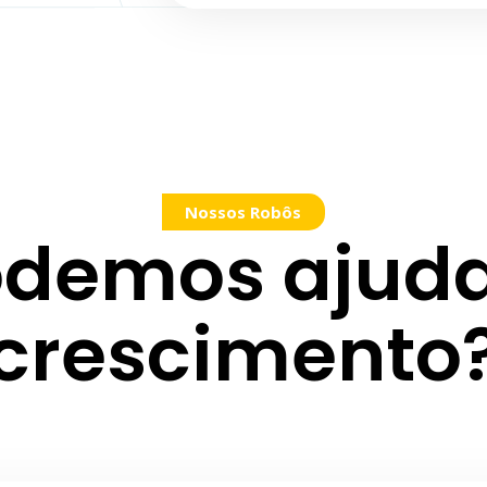
Nossos Robôs
demos ajuda
crescimento