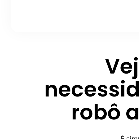
Vej
necessid
robô a
É sim