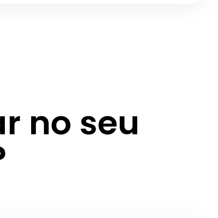
r no seu
?