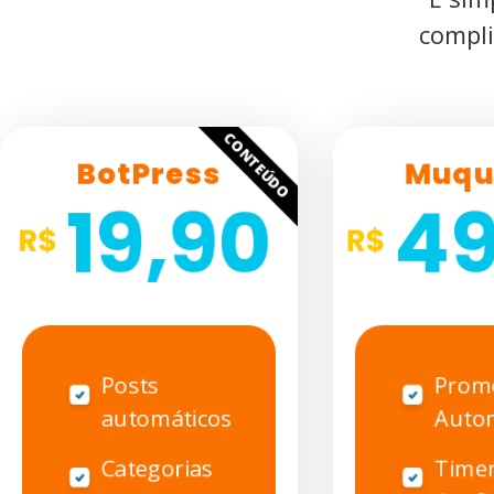
compli
CONTEÚDO
BotPress
Muqu
19,90
49
Posts
Prom
automáticos
Auto
Categorias
Time