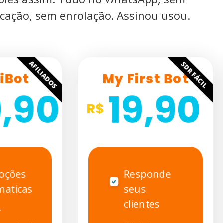
cação, sem enrolação. Assinou usou.
AFILIADOS
SDR FÁCIL
iBot
My First Bot
,90
19,90
oções
Responde
maticas
seus
clientes
r